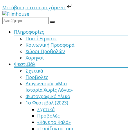
Μετάβαση στο περιεχόμενο
Μετάβαση
στο
Filmhouse
περιεχόμενο
Μενού
Πληροφορίες
Ποιοί Είμαστε
Νέα
Κοινωνική Προσφορά
Κινηματογραφική
Χώροι Προβολών
Λέσχη
Χορηγοί
Καλαμάτας
Φεστιβάλ
Σχετικά
Προβολές
Διαγωνισμός «Μια
Ιστορία Χωρίς Λόγια»
Φωτογραφικό Υλικό
1ο Φεστιβάλ (2023)
Σχετικά
Προβολές
«Κάνε το Καλό»
«Γυρίζοντας μια