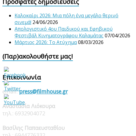
Πρόσφατες δημοσιεύσεις
Καλοκαίρι 2026: Μια πόλη ένα μεγάλο θερινό
σινεμά!
24/06/2026
Απολογιστικό 4ου Παιδικού και Εφηβικού
Φεστιβάλ Κινηματογράφου Καλαμάτας
07/04/2026
Μάρτιος 2026: Το Ατύχημα
08/03/2026
(Παρ)ακολουθήστε μας!
Επικοινωνία
email:
press@filmhouse.gr
Αναστασία Λιόκουρα
τηλ.: 6932904072
Βασίλης Παπαευσταθίου
τηλ.: 6944776332