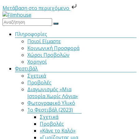
Μετάβαση στο περιεχόμενο
Μετάβαση
στο
Filmhouse
περιεχόμενο
Μενού
Πληροφορίες
Ποιοί Είμαστε
Νέα
Κοινωνική Προσφορά
Κινηματογραφική
Χώροι Προβολών
Λέσχη
Χορηγοί
Καλαμάτας
Φεστιβάλ
Σχετικά
Προβολές
Διαγωνισμός «Μια
Ιστορία Χωρίς Λόγια»
Φωτογραφικό Υλικό
1ο Φεστιβάλ (2023)
Σχετικά
Προβολές
«Κάνε το Καλό»
«Γυρίζοντας μια