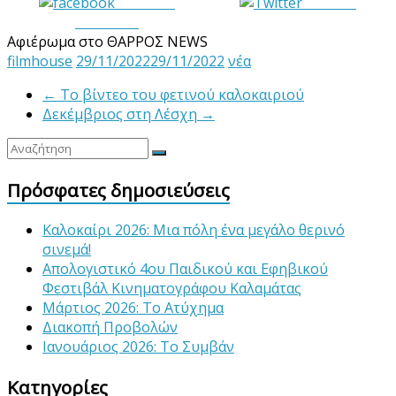
Share on
Tweet it
Facebook
Αφιέρωμα στο ΘΑΡΡΟΣ NEWS
filmhouse
29/11/2022
29/11/2022
νέα
←
Το βίντεο του φετινού καλοκαιριού
Δεκέμβριος στη Λέσχη
→
Πρόσφατες δημοσιεύσεις
Καλοκαίρι 2026: Μια πόλη ένα μεγάλο θερινό
σινεμά!
Απολογιστικό 4ου Παιδικού και Εφηβικού
Φεστιβάλ Κινηματογράφου Καλαμάτας
Μάρτιος 2026: Το Ατύχημα
Διακοπή Προβολών
Ιανουάριος 2026: Το Συμβάν
Κατηγορίες