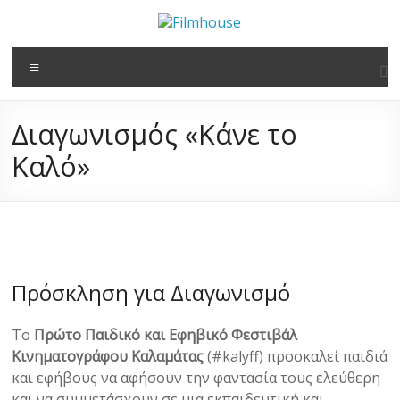
στο
Μετάβαση
περιεχόμενο
στο
Filmhouse
περιεχόμενο
Μενού
Νέα
Κινηματογραφική
Διαγωνισμός «Κάνε το
Λέσχη
Καλαμάτας
Καλό»
Πρόσκληση για Διαγωνισμό
Το
Πρώτο Παιδικό και Εφηβικό Φεστιβάλ
Κινηματογράφου Καλαμάτας
(#kalyff) προσκαλεί παιδιά
και εφήβους να αφήσουν την φαντασία τους ελεύθερη
και να συμμετάσχουν σε μια εκπαιδευτική και