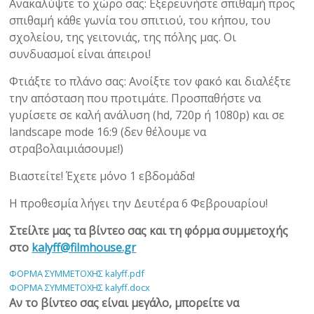
Ανακαλύψτε το χώρο σας: Εξερευνήστε σπιθαμή προς
σπιθαμή κάθε γωνία του σπιτιού, του κήπου, του
σχολείου, της γειτονιάς, της πόλης μας. Οι
συνδυασμοί είναι άπειροι!
Φτιάξτε το πλάνο σας: Ανοίξτε τον φακό και διαλέξτε
την απόσταση που προτιμάτε. Προσπαθήστε να
γυρίσετε σε καλή ανάλυση (hd, 720p ή 1080p) και σε
landscape mode 16:9 (δεν θέλουμε να
στραβολαιμιάσουμε!)
Βιαστείτε! Έχετε μόνο 1 εβδομάδα!
Η προθεσμία λήγει την Δευτέρα 6 Φεβρουαρίου!
Στείλτε μας τα βίντεο σας και τη φόρμα συμμετοχής
στο
kalyff@filmhouse.gr
ΦΟΡΜΑ ΣΥΜΜΕΤΟΧΗΣ kalyff.pdf
ΦΟΡΜΑ ΣΥΜΜΕΤΟΧΗΣ kalyff.docx
Αν το βίντεο σας είναι μεγάλο, μπορείτε να