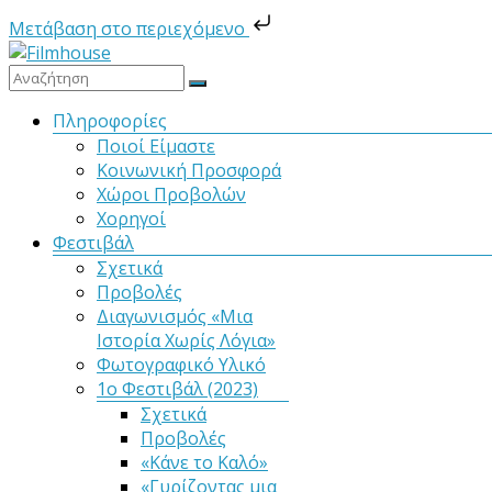
Μετάβαση στο περιεχόμενο
Μετάβαση
στο
Filmhouse
περιεχόμενο
Μενού
Πληροφορίες
Ποιοί Είμαστε
Νέα
Κοινωνική Προσφορά
Κινηματογραφική
Χώροι Προβολών
Λέσχη
Χορηγοί
Καλαμάτας
Φεστιβάλ
Σχετικά
Προβολές
Διαγωνισμός «Μια
Ιστορία Χωρίς Λόγια»
Φωτογραφικό Υλικό
1ο Φεστιβάλ (2023)
Σχετικά
Προβολές
«Κάνε το Καλό»
«Γυρίζοντας μια