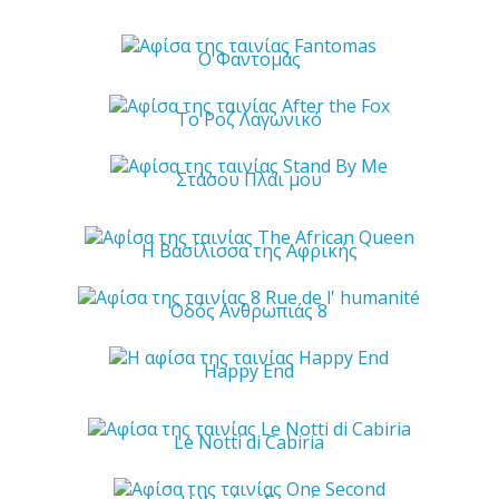
Ο Φαντομάς
Το Ροζ Λαγωνικό
Στάσου Πλάι μου
Η Βασίλισσα της Αφρικής
Οδός Ανθρωπιάς 8
Happy End
Le Notti di Cabiria