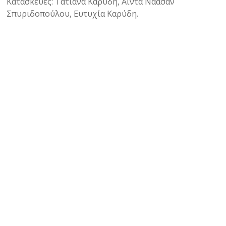
Κατασκευές: Τατιάνα Καρύδη, Αΐντα Ναάσαν
Σπυριδοπούλου, Ευτυχία Καρύδη.