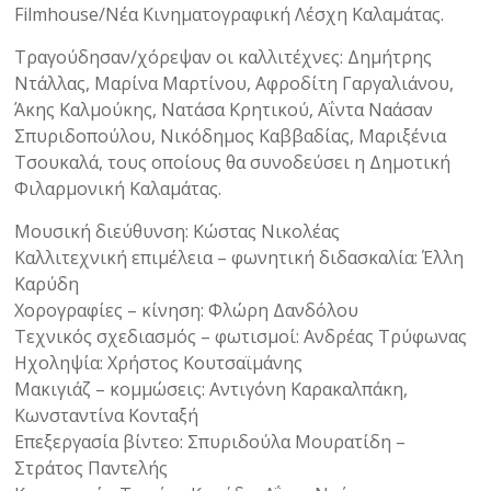
Filmhouse/Νέα Κινηματογραφική Λέσχη Καλαμάτας.
Τραγούδησαν/χόρεψαν οι καλλιτέχνες: Δημήτρης
Ντάλλας, Μαρίνα Μαρτίνου, Αφροδίτη Γαργαλιάνου,
Άκης Καλμούκης, Νατάσα Κρητικού, Αΐντα Ναάσαν
Σπυριδοπούλου, Νικόδημος Καββαδίας, Μαριξένια
Τσουκαλά, τους οποίους θα συνοδεύσει η Δημοτική
Φιλαρμονική Καλαμάτας.
Μουσική διεύθυνση: Κώστας Νικολέας
Καλλιτεχνική επιμέλεια – φωνητική διδασκαλία: Έλλη
Καρύδη
Χορογραφίες – κίνηση: Φλώρη Δανδόλου
Τεχνικός σχεδιασμός – φωτισμοί: Ανδρέας Τρύφωνας
Ηχοληψία: Χρήστος Κουτσαϊμάνης
Μακιγιάζ – κομμώσεις: Αντιγόνη Καρακαλπάκη,
Κωνσταντίνα Κονταξή
Επεξεργασία βίντεο: Σπυριδούλα Μουρατίδη –
Στράτος Παντελής