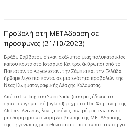
Προβολή στη ΜΕΤΑδραση σε
πρόσφυγες (21/10/2023)
Βράδυ Σαββάτου σ’έναν ακάλυπτο μιας πολυκατοικίας,
κάπου κοντά στο Ιστορικό Κέντρο, άνθρωποι από το
Πακιστάν, το Αφγανιστάν, την Ζάμπια και την Ελλάδα
ήρθαμε λίγο πιο κοντα, σε μια ενότητα προβολών της
Νέας Κινηματογραφικής Λέσχης Καλαμάτας.
Από το Darling του Saim Sadiq (που μας έδωσε το
αριστουργηματικό Joyland) μέχρι το The Φορεϊνερ της
Alethea Avramis, λίγες εικόνες σινεμά μας ένωσαν σε
μια δομή ημιαυτόνομη διαβίωσης της ΜΕΤΑδρασης,
της οργάνωσης με πιθανότατα το πιο ουσιαστικό έργο