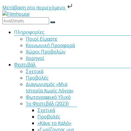
Μετάβαση στο περιεχόμενο
Μετάβαση
στο
Filmhouse
περιεχόμενο
Μενού
Πληροφορίες
Ποιοί Είμαστε
Νέα
Κοινωνική Προσφορά
Κινηματογραφική
Χώροι Προβολών
Λέσχη
Χορηγοί
Καλαμάτας
Φεστιβάλ
Σχετικά
Προβολές
Διαγωνισμός «Μια
Ιστορία Χωρίς Λόγια»
Φωτογραφικό Υλικό
1ο Φεστιβάλ (2023)
Σχετικά
Προβολές
«Κάνε το Καλό»
«Γυρίζοντας μια