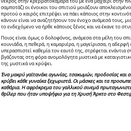
νεκρός στην κρεββατοκάμαρά του με ένα μαχαίρι στην πλάτ
σαμποτάζ) οι ένοικοι του σπιτιού μοιάζουν αποκλεισμένο
προτού ο καιρός επιτρέψει να πάει κάποιος στην κοντινό
κάνουν είναι να αναζητήσουν τον ένοχο ανάμεσά τους, μ
το ενδεχόμενο να ήρθε κάποιος ξένος και να έκανε το στυ
Ποιος είναι όμως ο δολοφόνος, ανάμεσα στα μέλη του σπι
κουνιάδα, η πεθερά, η καμαριέρα, η μαγείρισσα, η αδερφή
υπερασπιστεί καθεμία τον εαυτό της, στρέφεται ενάντια 
βγάζοντας στη φόρα ανομολόγητα μυστικά με καταιγιστικό 
της μυστικά να κρύψει.
Ένα μακρύ γαϊτανάκι αγωνίας, τσακωμών, προδοσίας και 
κρύβει κάθε γυναίκα ξεχωριστά. Οι μάσκες και τα προσωπε
καθάρια. Η αφρόκρεμα του γαλλικού σινεμά πρωταγωνιστε
θρίλερ που ήταν υποψήφιο για τη Χρυσή Άρκτο στο Φεστι