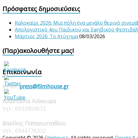
Πρόσφατες δημοσιεύσεις
Καλοκαίρι 2026: Μια πόλη ένα μεγάλο θερινό σινεμά
Απολογιστικό 4ου Παιδικού και Εφηβικού Φεστιβά
Μάρτιος 2026: Το Ατύχημα
08/03/2026
(Παρ)ακολουθήστε μας!
Επικοινωνία
email:
press@filmhouse.gr
Αναστασία Λιόκουρα
τηλ.: 6932904072
Βασίλης Παπαευσταθίου
τηλ.: 6944776332
Copyright © 2026
Filmhouse
. All rights reserved.
Design &