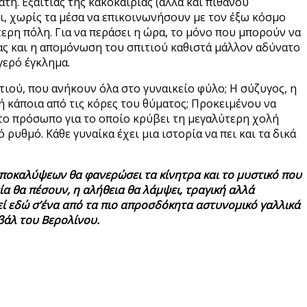
η. Εξαιτίας της κακοκαιρίας (αλλά και πιθανού
ι, χωρίς τα μέσα να επικοινωνήσουν με τον έξω κόσμο
τερη πόλη. Για να περάσει η ώρα, το μόνο που μπορούν να
ιας και η απομόνωση του σπιτιού καθιστά μάλλον αδύνατο
γερό έγκλημα.
τιού, που ανήκουν όλα στο γυναικείο φύλο; Η σύζυγος, η
 ή κάποια από τις κόρες του θύματος; Προκειμένου να
στο πρόσωπο για το οποίο κρύβει τη μεγαλύτερη χολή
ρυθμό. Κάθε γυναίκα έχει μια ιστορία να πει και τα δικά
αποκαλύψεων θα φανερώσει τα κίνητρα και το μυστικό που
ία θα πέσουν, η αλήθεια θα λάμψει, τραγική αλλά
ί εδώ σ’ένα από τα πιο απροσδόκητα αστυνομικό γαλλικά
βάλ του Βερολίνου.