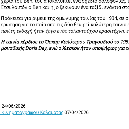
χέρια του Ben, του αποκαλύπτει ένα σχέδιο δολοφονίας, τ
Έτσι λοιπόν ο Ben και η Jo ξεκινούν ένα ταξίδι ενάντια σ
Πρόκειται για ριμεικ της ομώνυμης ταινίας του 1934, σε σ
ερώτηση για το ποία απο τις δύο θεωρεί καλύτερη ταινία
πρώτη εκδοχή ήταν έργο ενός ταλαντούχου ερασιτέχνη, ε
Η ταινία κέρδισε το Όσκαρ Καλύτερου Τραγουδιού το 1957 
μοναδικής Doris Day, ενώ ο Χιτσκοκ ήταν υποψήφιος για τ
!
24/06/2026
λ Κινηματογράφου Καλαμάτας
07/04/2026