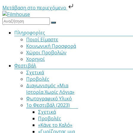
Μετάβαση στο περιεχόμενο
Μετάβαση
στο
Filmhouse
περιεχόμενο
Μενού
Πληροφορίες
Ποιοί Είμαστε
Νέα
Κοινωνική Προσφορά
Κινηματογραφική
Χώροι Προβολών
Λέσχη
Χορηγοί
Καλαμάτας
Φεστιβάλ
Σχετικά
Προβολές
Διαγωνισμός «Μια
Ιστορία Χωρίς Λόγια»
Φωτογραφικό Υλικό
1ο Φεστιβάλ (2023)
Σχετικά
Προβολές
«Κάνε το Καλό»
«Γυρίζοντας μια