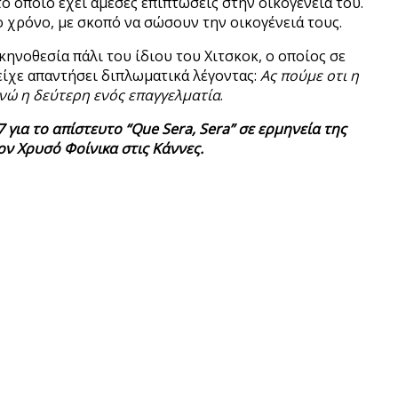
ο οποίο έχει άμεσες επιπτώσεις στην οικογένειά του.
το χρόνο, με σκοπό να σώσουν την οικογένειά τους.
κηνοθεσία πάλι του ίδιου του Χιτσκοκ, ο οποίος σε
 είχε απαντήσει διπλωματικά λέγοντας:
Ας πούμε οτι η
νώ η δεύτερη ενός επαγγελματία
.
για το απίστευτο “Que Sera, Sera” σε ερμηνεία της
ον Χρυσό Φοίνικα στις Κάννες.