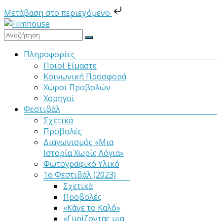
Μετάβαση στο περιεχόμενο
Μετάβαση
στο
Filmhouse
περιεχόμενο
Μενού
Πληροφορίες
Ποιοί Είμαστε
Νέα
Κοινωνική Προσφορά
Κινηματογραφική
Χώροι Προβολών
Λέσχη
Χορηγοί
Καλαμάτας
Φεστιβάλ
Σχετικά
Προβολές
Διαγωνισμός «Μια
Ιστορία Χωρίς Λόγια»
Φωτογραφικό Υλικό
1ο Φεστιβάλ (2023)
Σχετικά
Προβολές
«Κάνε το Καλό»
«Γυρίζοντας μια