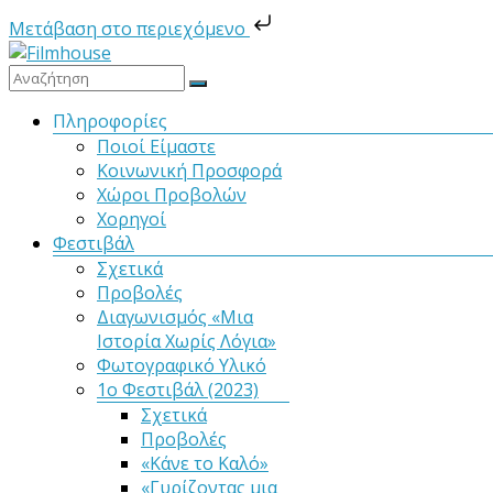
Μετάβαση στο περιεχόμενο
Μετάβαση
στο
Filmhouse
περιεχόμενο
Μενού
Πληροφορίες
Ποιοί Είμαστε
Νέα
Κοινωνική Προσφορά
Κινηματογραφική
Χώροι Προβολών
Λέσχη
Χορηγοί
Καλαμάτας
Φεστιβάλ
Σχετικά
Προβολές
Διαγωνισμός «Μια
Ιστορία Χωρίς Λόγια»
Φωτογραφικό Υλικό
1ο Φεστιβάλ (2023)
Σχετικά
Προβολές
«Κάνε το Καλό»
«Γυρίζοντας μια