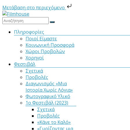
Μετάβαση στο περιεχόμενο
Μετάβαση
στο
Filmhouse
περιεχόμενο
Μενού
Πληροφορίες
Ποιοί Είμαστε
Νέα
Κοινωνική Προσφορά
Κινηματογραφική
Χώροι Προβολών
Λέσχη
Χορηγοί
Καλαμάτας
Φεστιβάλ
Σχετικά
Προβολές
Διαγωνισμός «Μια
Ιστορία Χωρίς Λόγια»
Φωτογραφικό Υλικό
1ο Φεστιβάλ (2023)
Σχετικά
Προβολές
«Κάνε το Καλό»
«Γυρίζοντας μια