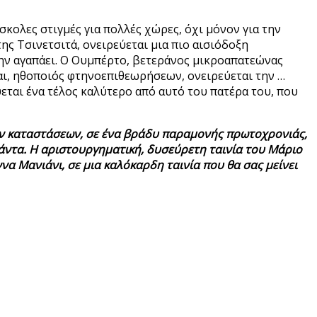
κολες στιγμές για πολλές χώρες, όχι μόνον για την
ης Τσινετσιτά, ονειρεύεται μια πιο αισιόδοξη
 την αγαπάει. Ο Ουμπέρτο, βετεράνος μικροαπατεώνας
και, ηθοποιός φτηνοεπιθεωρήσεων, ονειρεύεται την …
εται ένα τέλος καλύτερο από αυτό του πατέρα του, που
κών καταστάσεων, σε ένα βράδυ παραμονής πρωτοχρονιάς,
πάντα. Η αριστουργηματική, δυσεύρετη ταινία του Μάριο
να Μανιάνι, σε μια καλόκαρδη ταινία που θα σας μείνει