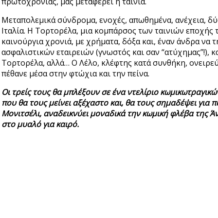
πρωτοχρονιάς, μας μεταφέρει η ταινία.
Μεταπολεμικά σύνδρομα, ενοχές, απωθημένα, ανέχεια, δύσ
Ιταλία. Η Τορτορέλα, μια κομπάρσος των ταινιών εποχής τ
καινούργια χρονιά, με χρήματα, δόξα και, έναν άνδρα να
ασφαλιστικών εταιρειών (γνωστός και σαν “ατύχημας”!), 
Τορτορέλα, αλλά… Ο Λέλο, κλέφτης κατά συνθήκη, ονειρεύ
πέθανε μέσα στην φτώχια και την πείνα.
Οι τρείς τους θα μπλέξουν σε ένα ντελίριο κωμικωτραγι
που θα τους μείνει αξέχαστο και, θα τους σημαδέψει για 
Μονιτσέλι, αναδεικνύει μοναδικά την κωμική φλέβα της Άν
στο μυαλό για καιρό.