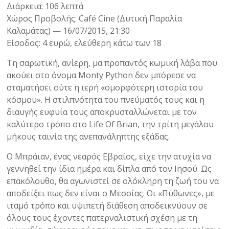
Διάρκεια: 106 λεπτά
Χώρος Προβολής: Café Cine (Δυτική Παραλία
Καλαμάτας) — 16/07/2015, 21:30
Είσοδος: 4 ευρώ, ελεύθερη κάτω των 18
Τη σαρωτική, ανίερη, μα προπαντός κωμική λάβα που
ακούει στο όνομα Monty Python δεν μπόρεσε να
σταματήσει ούτε η ιερή «ομορφότερη ιστορία του
κόσμου». Η στιλπνότητα του πνεύματός τους και η
διαυγής ευφυΐα τους αποκρυσταλλώνεται με τον
καλύτερο τρόπο στο Life Of Brian, την τρίτη μεγάλου
μήκους ταινία της ανεπανάληπτης εξάδας.
Ο Μπράιαν, ένας νεαρός Εβραίος, είχε την ατυχία να
γεννηθεί την ίδια ημέρα και δίπλα από τον Ιησού. Ως
επακόλουθο, θα αγωνιστεί σε ολόκληρη τη ζωή του να
αποδείξει πως δεν είναι ο Μεσσίας. Οι «Πύθωνες», με
ιταμό τρόπο και υψιπετή διάθεση αποδεικνύουν σε
όλους τους έχοντες πατερναλιστική σχέση με τη