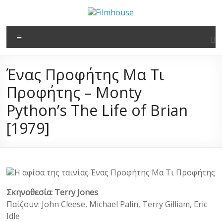
στο
Μετάβαση
περιεχόμενο
στο
Filmhouse
περιεχόμενο
Μενού
Νέα
Κινηματογραφική
Ένας Προφήτης Μα Τι
Λέσχη
Καλαμάτας
Προφήτης – Monty
Python’s The Life of Brian
[1979]
Σκηνοθεσία: Terry Jones
Παίζουν: John Cleese, Michael Palin, Terry Gilliam, Eric
Idle