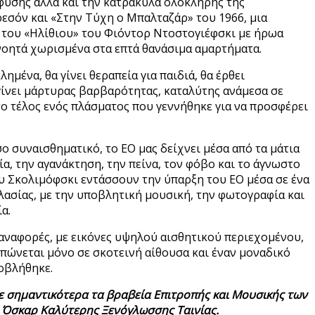
 φύσης αλλά και την κατρακύλα ολόκληρης της
εσόν και «Στην Τύχη ο Μπαλταζάρ» του 1966, μια
 του «Ηλίθιου» του Φιόντορ Ντοστογιέφσκι με ήρωα
 νοητά χωρισμένα στα επτά θανάσιμα αμαρτήματα.
λημένα, θα γίνει θεραπεία για παιδιά, θα έρθει
γίνει μάρτυρας βαρβαρότητας, καταλύτης ανάμεσα σε
 το τέλος ενός πλάσματος που γεννήθηκε για να προσφέρει
ο συναισθηματικό, το ΕΟ μας δείχνει μέσα από τα μάτια
α, την αγανάκτηση, την πείνα, τον φόβο και το άγνωστο
ου Σκολιμόφσκι εντάσσουν την ύπαρξη του EO μέσα σε ένα
ασίας, με την υποβλητική μουσική, την φωτογραφία και
α.
αναφορές, με εικόνες υψηλού αισθητικού περιεχομένου,
πώνεται μόνο σε σκοτεινή αίθουσα και έναν μοναδικό
οβλήθηκε.
με σημαντικότερα τα βραβεία Επιτροπής και Μουσικής των
 Όσκαρ Καλύτερης Ξενόγλωσσης Ταινίας.