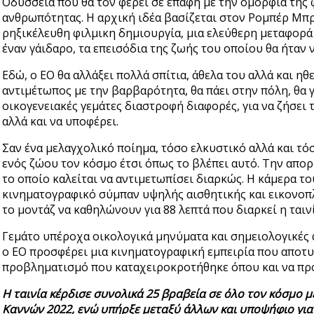
Οδύσσεια που θα τον φέρει σε επαφή με την ομορφιά της
ανθρωπότητας. Η αρχική ιδέα βασίζεται στον Ρομπέρ Μπρ
ρηξικέλευθη φιλμικη δημιουργία, μια ελεύθερη μεταφορά
έναν γάιδαρο, τα επεισόδια της ζωής του οποίου θα ήταν
Εδώ, ο ΕΟ θα αλλάξει πολλά σπίτια, άθελα του αλλά και ηθε
αντιμέτωπος με την βαρβαρότητα, θα πάει στην πόλη, θα 
οικογενειακές γεμάτες διαστροφή διαφορές, για να ζήσει
αλλά και να υποφέρει.
Σαν ένα μελαγχολικό ποίημα, τόσο ελκυστικό αλλά και τόσ
ενός ζώου τον κόσμο έτσι όπως το βλέπει αυτό. Την απορί
το οποίο καλείται να αντιμετωπίσει διαρκώς. H κάμερα τ
κινηματογραφικό σύμπαν υψηλής αισθητικής και εικονοπλ
το μοντάζ να καθηλώνουν για 88 λεπτά που διαρκεί η ταινί
Γεμάτο υπέροχα οικολογικά μηνύματα και σημειολογικές 
ο ΕΟ προσφέρει μια κινηματογραφική εμπειρία που αποτυ
προβληματισμό που καταχειροκροτήθηκε όπου και να πρ
Η ταινία κέρδισε συνολικά 25 βραβεία σε όλο τον κόσμο 
Καννών 2022, ενώ υπήρξε μεταξύ άλλων και υποψήφιο για