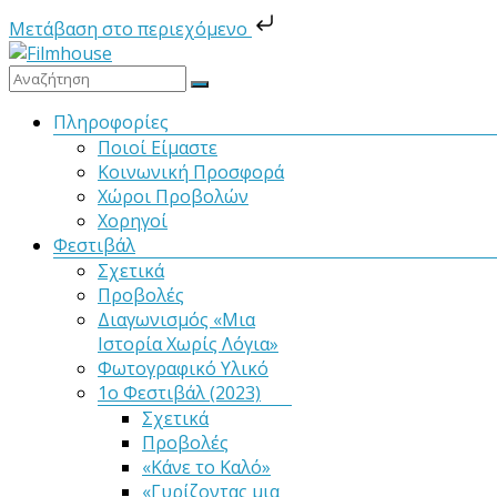
Μετάβαση στο περιεχόμενο
Μετάβαση
στο
Filmhouse
περιεχόμενο
Μενού
Πληροφορίες
Ποιοί Είμαστε
Νέα
Κοινωνική Προσφορά
Κινηματογραφική
Χώροι Προβολών
Λέσχη
Χορηγοί
Καλαμάτας
Φεστιβάλ
Σχετικά
Προβολές
Διαγωνισμός «Μια
Ιστορία Χωρίς Λόγια»
Φωτογραφικό Υλικό
1ο Φεστιβάλ (2023)
Σχετικά
Προβολές
«Κάνε το Καλό»
«Γυρίζοντας μια