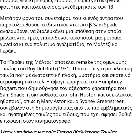
Είσοδος γενική 5 ευρώ, είσοδος 3 ευρώ για ανέργους,
φοιτητές και πολύτεκνους, ελεύθερη κάτω των 18
Μετά τον φόνο του συνεταίρου του κι ενός άντρα που
παρακολουθούσε, ο ιδιωτικός ντετέκτιβ Sam Spade
αναλαμβάνει να διαλευκάνει μια υπόθεση στην οποία
μπλέκονται τρεις επικίνδυνοι κακοποιοί, μια μοιραία
γυναίκα κι ένα πολύτιμο αγαλματίδιο, το Μαλτέζικο
Γεράκι.
To “Γεράκι της Μάλτας” αποτελεί remake της ομώνυμης
ταινίας του Roy Del Ruth (1931). Πρόκειται για μια κλασική
ταινία noir με ανατρεπτική πλοκή, μυστήριο και σκοτεινό
ατμοσφαιρικό στυλ. Η άψογη ερμηνεία του Humphrey
Bogart, που δημιούργησε τον αξέχαστο χαρακτήρα του
Sam Spade, η σκηνοθεσία του John Huston και οι εκλεκτοί
ηθοποιοί, όπως η Mary Astor και ο Sydney Greenstreet,
συνέβαλαν στη δημιουργία μιας από τις πιο εμβληματικές
και αγαπημένες ταινίες του είδους, που έχει αφήσει βαθιά
επίδραση στον κινηματογράφο.
Ήταν υποψήφια για τρία Όσκαρ (Καλύτερης Ταινίας,