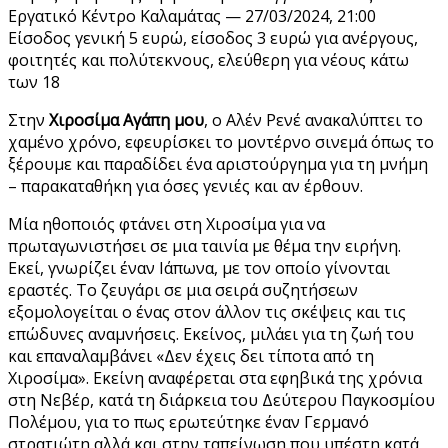
Εργατικό Κέντρο Καλαμάτας — 27/03/2024, 21:00
Είσοδος γενική 5 ευρώ, είσοδος 3 ευρώ για ανέργους,
φοιτητές και πολύτεκνους, ελεύθερη για νέους κάτω
των 18
Στην
Χιροσίμα Αγάπη μου
, ο Αλέν Ρενέ ανακαλύπτει το
χαμένο χρόνο, εφευρίσκει το μοντέρνο σινεμά όπως το
ξέρουμε και παραδίδει ένα αριστούργημα για τη μνήμη
– παρακαταθήκη για όσες γενιές και αν έρθουν.
Μία ηθοποιός φτάνει στη Χιροσίμα για να
πρωταγωνιστήσει σε μια ταινία με θέμα την ειρήνη.
Εκεί, γνωρίζει έναν Ιάπωνα, με τον οποίο γίνονται
εραστές. Το ζευγάρι σε μια σειρά συζητήσεων
εξομολογείται ο ένας στον άλλον τις σκέψεις και τις
επώδυνες αναμνήσεις. Εκείνος, μιλάει για τη ζωή του
και επαναλαμβάνει «Δεν έχεις δει τίποτα από τη
Χιροσίμα». Εκείνη αναφέρεται στα εφηβικά της χρόνια
στη Νεβέρ, κατά τη διάρκεια του Δεύτερου Παγκοσμίου
Πολέμου, για το πως ερωτεύτηκε έναν Γερμανό
στρατιώτη αλλά και στην ταπείνωση που υπέστη κατά