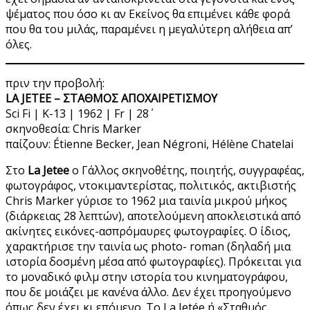
ψέματος που όσο κι αν Εκείνος θα επιμένει κάθε φορά
που θα του μιλάς, παραμένει η μεγαλύτερη αλήθεια απ’
όλες.
πριν την προβολή:
LA JETEE – ΣΤΑΘΜΟΣ ΑΠΟΧΑΙΡΕΤΙΣΜΟΥ
Sci Fi | K-13 | 1962 | Fr | 28΄
σκηνοθεσία: Chris Marker
παίζουν: Étienne Becker, Jean Négroni, Hélène Chatelai
Στο
La Jetee
ο Γάλλος σκηνοθέτης, ποιητής, συγγραφέας,
φωτογράφος, ντοκιμαντερίστας, πολιτικός, ακτιβιστής
Chris Marker γύρισε το 1962 μια ταινία μικρού μήκος
(διάρκειας 28 λεπτών), αποτελούμενη αποκλειστικά από
ακίνητες εικόνες-ασπρόμαυρες φωτογραφίες. Ο ίδιος,
χαρακτήρισε την ταινία ως photo- roman (δηλαδή μια
ιστορία δοσμένη μέσα από φωτογραφίες). Πρόκειται για
το μοναδικό φιλμ στην ιστορία του κινηματογράφου,
που δε μοιάζει με κανένα άλλο. Δεν έχει προηγούμενο
όπως δεν έχει κι επόμενο. Το La Jetée ή «Σταθμός