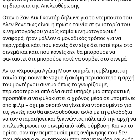
τη διάρκεια της Απελευθέρωσης.
Οταν ο Ζαν-Λικ Γκοντάρ δήλωνε για το ντεμπούτο του
Αλέν Ρενέ πως είναι η πρώτη ταινία στην ιστορία του
κινηματογράφου χωρίς καμία κινηματογραφική
αναφορά, ήταν μάλλον ο μοναδικός τρόπος για να
περιγράψει κάτι που κανείς δεν είχε δει ποτέ πριν στο
σινεμά και κάτι που κανείς δεν θα μπορούσε να
φανταστεί ότι μπορούσε ποτέ να συμβεί στο σινεμά.
Αν το «Χιροσίμα Αγάπη Μου» υπήρξε η εμβληματική
ταινία της nouvelle vague ή ακόμη περισσότερο η αρχή
του μοντέρνου σινεμά όπως το γνωρίζουμε,
περισσότερο κι από όλα αυτά υπήρξε μια σπαρακτική
προσπάθεια να φυλακιστεί ο χρόνος μέσα σε μπομπίνες
από φιλμ – όχι με σκοπό να γίνει ένα ντοκουμέντο για
τις γενιές που θα ακολουθούσαν αλλά με τη φιλοδοξία
να τον σταματήσει και ξεκινώντας πάλι από την αρχή να
απελευθερώσει το σινεμά από κάθε σύμβαση. Και να το
ορίσει σαν την πεμπτουσία μιας ανάμνησης που δεν
έχει σήμασία αν ανταποκρίνεται στα γεγονότα και ενός