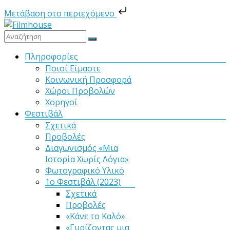
Μετάβαση στο περιεχόμενο
Μετάβαση
στο
Filmhouse
περιεχόμενο
Μενού
Πληροφορίες
Ποιοί Είμαστε
Νέα
Κοινωνική Προσφορά
Κινηματογραφική
Χώροι Προβολών
Λέσχη
Χορηγοί
Καλαμάτας
Φεστιβάλ
Σχετικά
Προβολές
Διαγωνισμός «Μια
Ιστορία Χωρίς Λόγια»
Φωτογραφικό Υλικό
1ο Φεστιβάλ (2023)
Σχετικά
Προβολές
«Κάνε το Καλό»
«Γυρίζοντας μια