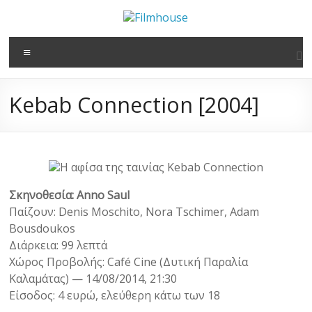
στο
Μετάβαση
περιεχόμενο
στο
Filmhouse
περιεχόμενο
Μενού
Νέα
Κινηματογραφική
Kebab Connection [2004]
Λέσχη
Καλαμάτας
Σκηνοθεσία: Anno Saul
Παίζουν: Denis Moschito, Nora Tschimer, Adam
Bousdoukos
Διάρκεια: 99 λεπτά
Χώρος Προβολής: Café Cine (Δυτική Παραλία
Καλαμάτας) — 14/08/2014, 21:30
Είσοδος: 4 ευρώ, ελεύθερη κάτω των 18