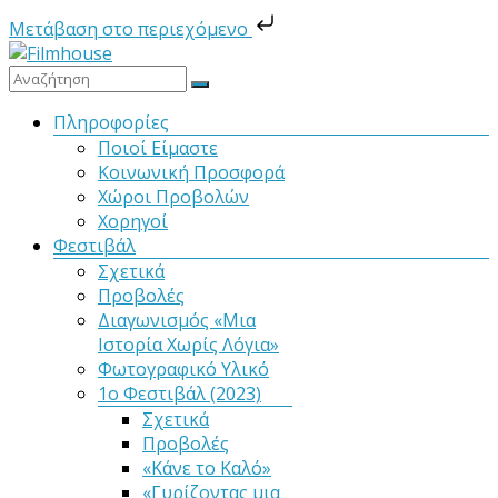
Μετάβαση στο περιεχόμενο
Μετάβαση
στο
Filmhouse
περιεχόμενο
Μενού
Πληροφορίες
Ποιοί Είμαστε
Νέα
Κοινωνική Προσφορά
Κινηματογραφική
Χώροι Προβολών
Λέσχη
Χορηγοί
Καλαμάτας
Φεστιβάλ
Σχετικά
Προβολές
Διαγωνισμός «Μια
Ιστορία Χωρίς Λόγια»
Φωτογραφικό Υλικό
1ο Φεστιβάλ (2023)
Σχετικά
Προβολές
«Κάνε το Καλό»
«Γυρίζοντας μια