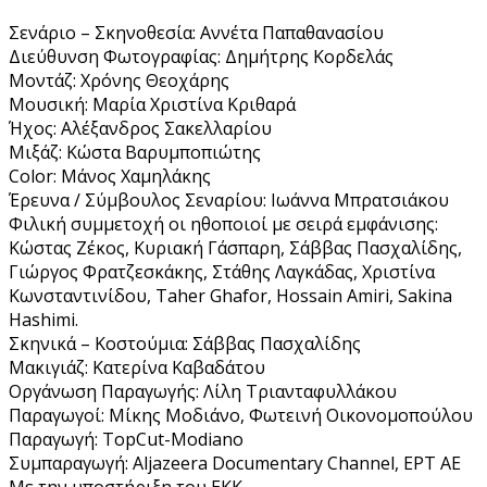
Σενάριο – Σκηνοθεσία: Αννέτα Παπαθανασίου
Διεύθυνση Φωτογραφίας: Δημήτρης Κορδελάς
Μοντάζ: Χρόνης Θεοχάρης
Μουσική: Μαρία Χριστίνα Κριθαρά
Ήχος: Αλέξανδρος Σακελλαρίου
Μιξάζ: Κώστα Βαρυμποπιώτης
Color: Μάνος Χαμηλάκης
Έρευνα / Σύμβουλος Σεναρίου: Ιωάννα Μπρατσιάκου
Φιλική συμμετοχή οι ηθοποιοί με σειρά εμφάνισης:
Κώστας Ζέκος, Κυριακή Γάσπαρη, Σάββας Πασχαλίδης,
Γιώργος Φρατζεσκάκης, Στάθης Λαγκάδας, Χριστίνα
Κωνσταντινίδου, Taher Ghafor, Hossain Amiri, Sakina
Hashimi.
Σκηνικά – Κοστούμια: Σάββας Πασχαλίδης
Μακιγιάζ: Κατερίνα Καβαδάτου
Οργάνωση Παραγωγής: Λίλη Τριανταφυλλάκου
Παραγωγοί: Μίκης Μοδιάνο, Φωτεινή Οικονομοπούλου
Παραγωγή: TopCut-Modiano
Συμπαραγωγή: Aljazeera Documentary Channel, ΕΡΤ ΑΕ