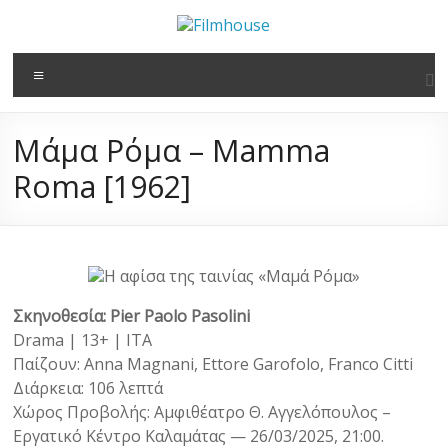
στο
Μετάβαση
περιεχόμενο
στο
Filmhouse
περιεχόμενο
Μενού
Νέα
Κινηματογραφική
Μάμα Ρόμα – Mamma
Λέσχη
Καλαμάτας
Roma [1962]
Σκηνοθεσία: Pier Paolo Pasolini
Drama | 13+ | ITA
Παίζουν: Anna Magnani, Ettore Garofolo, Franco Citti
Διάρκεια: 106 λεπτά
Χώρος Προβολής: Αμφιθέατρο Θ. Αγγελόπουλος –
Εργατικό Κέντρο Καλαμάτας — 26/03/2025, 21:00.