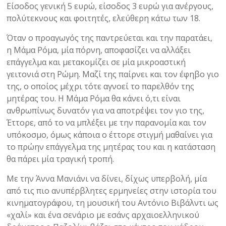
Είσοδος γενική 5 ευρώ, είσοδος 3 ευρώ για ανέργους,
πολύτεκνους και φοιτητές, ελεύθερη κάτω των 18.
Όταν ο προαγωγός της παντρεύεται και την παρατάει,
η Μάμα Ρόμα, μία πόρνη, αποφασίζει να αλλάξει
επάγγελμα και μετακομίζει σε μία μικροαστική
γειτονιά στη Ρώμη. Μαζί της παίρνει και τον έφηβο γιο
της, ο οποίος μέχρι τότε αγνοεί το παρελθόν της
μητέρας του. Η Μάμα Ρόμα θα κάνει ό,τι είναι
ανθρωπίνως δυνατόν για να αποτρέψει τον γιο της,
Έττορε, από το να μπλέξει με την παρανομία και τον
υπόκοσμο, όμως κάποια ο έττορε στιγμή μαθαίνει για
το πρώην επάγγελμα της μητέρας του και η κατάσταση
θα πάρει μία τραγική τροπή.
Με την Άννα Μανιάνι να δίνει, δίχως υπερβολή, μία
από τις πιο ανυπέρβλητες ερμηνείες στην ιστορία του
κινηματογράφου, τη μουσική του Αντόνιο Βιβάλντι ως
«χαλί» και ένα σενάριο με εσάνς αρχαιοελληνικού