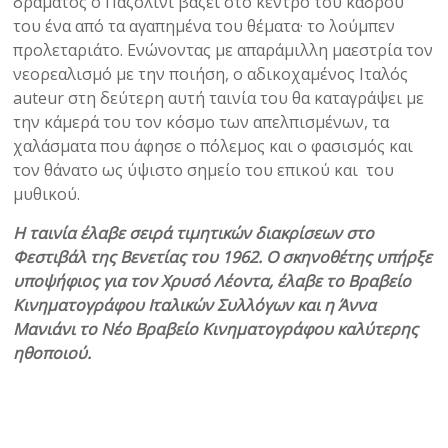
δράματος ο Παζολίνι βάζει στο κέντρο του κάδρου
του ένα από τα αγαπημένα του θέματα· το λούμπεν
προλεταριάτο. Ενώνοντας με απαράμιλλη μαεστρία τον
νεορεαλισμό με την ποιήση, ο αδικοχαμένος Ιταλός
auteur στη δεύτερη αυτή ταινία του θα καταγράψει με
την κάμερά του τον κόσμο των απελπισμένων, τα
χαλάσματα που άφησε ο πόλεμος και ο φασισμός και
τον θάνατο ως ύψιστο σημείο του επικού και του
μυθικού.
Η ταινία έλαβε σειρά τιμητικών διακρίσεων στο
Φεστιβάλ της Βενετίας του 1962. Ο σκηνοθέτης υπήρξε
υποψήφιος για τον Χρυσό Λέοντα, έλαβε το Βραβείο
Κινηματογράφου Ιταλικών Συλλόγων και η Άννα
Μανιάνι το Νέο Βραβείο Κινηματογράφου καλύτερης
ηθοποιού.