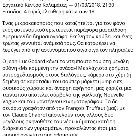
Εργατικό Κέντρο Καλαμάτας — 01/03/2018, 21:30
Είσοδος: 4 ευρώ, ελεύθερη κάτω των 18
Ένας μικροκακοποιός που καταζητείται για τον φόνο
ενός αστυνομικού ερωτεύεται παράφορα μια ατίθαση
Αμερικανίδα δημοσιογράφο. Εκείνη τον κρύβει και ένας
έρωτας γεννιέται ανάμεσά τους. Θα καταφέρει να
ξεφύγει από την αστυνομία που σιγά σιγά τον πλησιάζει;
Ο Jean-Luc Godard κάνει το ντεμπούτο του στη μεγάλη
οθόνη «Με κομμένη την ανάσα»! Με ελάχιστα χρήματα,
αυτοσχεδιασμούς στους διαλόγους, κάμερα στο χέρι (ή
δεμένη σε καροτσάκι του σούπερ μάρκετ) jump cuts,
φυσικούς χώρους και άναρχη αφήγηση, μας χαρίζει μια
ταινία που αποτελεί σύμβολο της γαλλικής Nouvelle
Vague και του μοντέρνου κινηματογράφου. Το δε
σενάριο γραφόταν από τον François Truffaut (μαζί με
τον Claude Chabrol αποτελούν τους άλλους δύο
μεγάλους σκηνοθέτες του νέου κύματος) κατά τη
διάρκεια των γυρισμάτων, προκαλώντας έτσι μια
φυσική αγωνία στους ηθοποιούς.