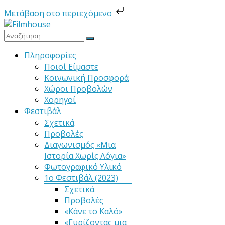
Μετάβαση στο περιεχόμενο
Μετάβαση
στο
Filmhouse
περιεχόμενο
Μενού
Πληροφορίες
Ποιοί Είμαστε
Νέα
Κοινωνική Προσφορά
Κινηματογραφική
Χώροι Προβολών
Λέσχη
Χορηγοί
Καλαμάτας
Φεστιβάλ
Σχετικά
Προβολές
Διαγωνισμός «Μια
Ιστορία Χωρίς Λόγια»
Φωτογραφικό Υλικό
1ο Φεστιβάλ (2023)
Σχετικά
Προβολές
«Κάνε το Καλό»
«Γυρίζοντας μια