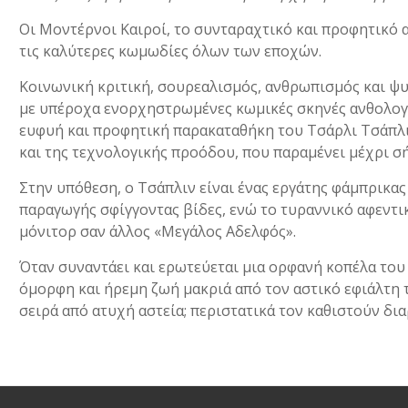
Οι Μοντέρνοι Καιροί, το συνταραχτικό και προφητικό 
τις καλύτερες κωμωδίες όλων των εποχών.
Κοινωνική κριτική, σουρεαλισμός, ανθρωπισμός και ψ
με υπέροχα ενορχηστρωμένες κωμικές σκηνές ανθολογί
ευφυή και προφητική παρακαταθήκη του Τσάρλι Τσάπλ
και της τεχνολογικής προόδου, που παραμένει μέχρι σή
Στην υπόθεση, ο Τσάπλιν είναι ένας εργάτης φάμπρικα
παραγωγής σφίγγοντας βίδες, ενώ το τυραννικό αφεντ
μόνιτορ σαν άλλος «Μεγάλος Αδελφός».
Όταν συναντάει και ερωτεύεται μια ορφανή κοπέλα του 
όμορφη και ήρεμη ζωή μακριά από τον αστικό εφιάλτη 
σειρά από ατυχή αστεία; περιστατικά τον καθιστούν δ