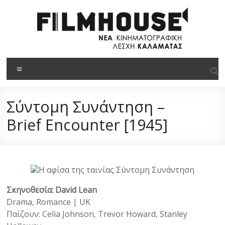
στο
Μετάβαση
περιεχόμενο
στο
περιεχόμενο
Filmhouse
Μενού
Νέα
Κινηματογραφική
Σύντομη Συνάντηση –
Λέσχη
Καλαμάτας
Brief Encounter [1945]
Σκηνοθεσία: David Lean
Drama, Romance | UK
Παίζουν: Celia Johnson, Trevor Howard, Stanley