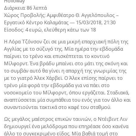
Holloway
Διάρκεια: 86 λεπτά
Χώρος Προβολής: Αμφιθέατρο Θ. Αγγελόπουλος –
Εργατικό Κέντρο Καλαμάτας — 15/03/2018, 21:30
Είσοδος: 4 ευρώ, ελεύθερη κάτω των 18
Η Λόρα Τζόνσον ζει σε μια μικρή επαρχιακή πόλη της
Αγγλίας με το σύζυγό της. Μία ημέρα την εβδομάδα
παίρνει το τρένο και επισκέπτεται το κοντινό
Μίλφορντ. Ένα βράδυ μπαίνει στο μάτι της σκόνη και
το συμβάν αυτό θα γίνει η απαρχή της γνωριμίας της
με το γιατρό Άλεκ Χάρβεϊ. Ο Άλεκ επίσης παίρνει το
τρένο μία φορά την εβδομάδα για να πάει στο
νοσοκομείο του Μίλφορντ, όπου εργάζεται. Σταδιακά,
αναπτύσσεται μία συμπάθεια του ενός για τον άλλο και
συναντιούνται τακτικά στο καφέ του σταθμού.
Ως μεγάλος μαέστρος επικών ταινιών, ο Ντέιβιντ Λιν
δημιουργεί ένα μελόδρομα που επηρέασε όσο κανένα
άλλο το συγκεκριμένο είδος. Μία βαθιά τομή στο