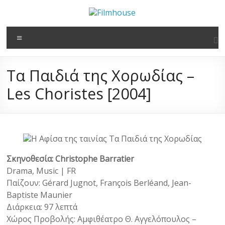
στο
Μετάβαση
περιεχόμενο
στο
Filmhouse
περιεχόμενο
Μενού
Νέα
Κινηματογραφική
Τα Παιδιά της Χορωδίας –
Λέσχη
Καλαμάτας
Les Choristes [2004]
Σκηνοθεσία: Christophe Barratier
Drama, Music | FR
Παίζουν: Gérard Jugnot, François Berléand, Jean-
Baptiste Maunier
Διάρκεια: 97 λεπτά
Χώρος Προβολής: Αμφιθέατρο Θ. Αγγελόπουλος –