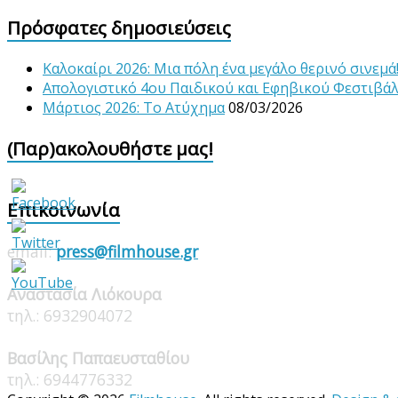
Πρόσφατες δημοσιεύσεις
Καλοκαίρι 2026: Μια πόλη ένα μεγάλο θερινό σινεμά
Απολογιστικό 4ου Παιδικού και Εφηβικού Φεστιβά
Μάρτιος 2026: Το Ατύχημα
08/03/2026
(Παρ)ακολουθήστε μας!
Επικοινωνία
email:
press@filmhouse.gr
Αναστασία Λιόκουρα
τηλ.: 6932904072
Βασίλης Παπαευσταθίου
τηλ.: 6944776332