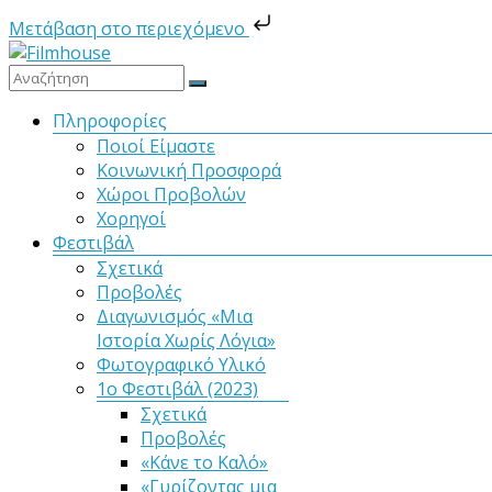
Μετάβαση στο περιεχόμενο
Μετάβαση
στο
Filmhouse
περιεχόμενο
Μενού
Πληροφορίες
Ποιοί Είμαστε
Νέα
Κοινωνική Προσφορά
Κινηματογραφική
Χώροι Προβολών
Λέσχη
Χορηγοί
Καλαμάτας
Φεστιβάλ
Σχετικά
Προβολές
Διαγωνισμός «Μια
Ιστορία Χωρίς Λόγια»
Φωτογραφικό Υλικό
1ο Φεστιβάλ (2023)
Σχετικά
Προβολές
«Κάνε το Καλό»
«Γυρίζοντας μια