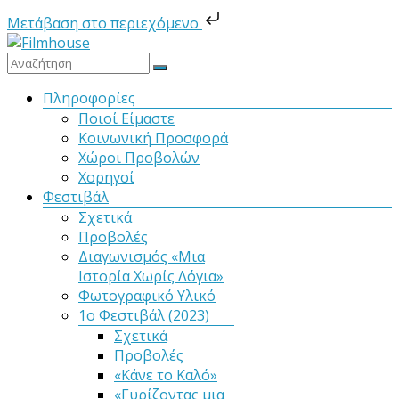
Μετάβαση στο περιεχόμενο
Μετάβαση
στο
Filmhouse
περιεχόμενο
Μενού
Πληροφορίες
Ποιοί Είμαστε
Νέα
Κοινωνική Προσφορά
Κινηματογραφική
Χώροι Προβολών
Λέσχη
Χορηγοί
Καλαμάτας
Φεστιβάλ
Σχετικά
Προβολές
Διαγωνισμός «Μια
Ιστορία Χωρίς Λόγια»
Φωτογραφικό Υλικό
1ο Φεστιβάλ (2023)
Σχετικά
Προβολές
«Κάνε το Καλό»
«Γυρίζοντας μια