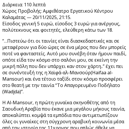
Διάρκεια: 110 λεπτά
Χώρος Προβολής: Αμφιθέατρο Εργατικού Κέντρου
Καλαμάτας — 20/11/2025, 21:15.
Είσοδος γενική 5 ευρώ, είσοδος 3 ευρώ για ανέργους,
πολύτεκνους και φοιτητές, ελεύθερη κάτω των 18.
“…Πιστεύω ότι οι ταινίες είναι διασκεδαστικές και σε
μεταφέρουν για δύο ώρες σε ένα μέρος που δεν μπορείς
ποτέ να φανταστείς. Αυτό μου συνέβη όταν ήμουν παιδί,
οπότε είδα τον κόσμο στο σαλόνι μου, σε εκείνη την
μικρή πόλη που δεν υπάρχει καν στον χάρτη..” έχει πει
σε συνέντευξή της η Χαϊφά-αλ-Μανσούρ(Haifaa al-
Mansour) και ένα τέτοιο ταξίδι στον κόσμο προσφέρει
στο θεατή με την ταινία “Το Απαγορευμένο Ποδήλατο
(Wadjda)”.
Η Al-Mansour, η πρώτη γυναίκα σκηνοθέτης από τη
Σαουδική Αραβία που έκανε μια μεγάλου μήκους ταινία,
αποκαλύπτει κομψά τα εμπόδια που αντιμετωπίζουν
όλες οι γυναίκες στη σύγχρονη αραβική κοινωνία μέσα
από την ιστορία της 11χρονης που απλώς ήθελε να