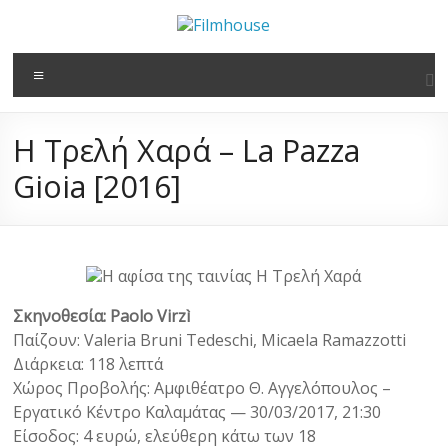
στο
Μετάβαση
περιεχόμενο
στο
Filmhouse
περιεχόμενο
Μενού
Νέα
Κινηματογραφική
Η Τρελή Χαρά – La Pazza
Λέσχη
Καλαμάτας
Gioia [2016]
Σκηνοθεσία: Paolo Virzì
Παίζουν: Valeria Bruni Tedeschi, Micaela Ramazzotti
Διάρκεια: 118 λεπτά
Χώρος Προβολής: Αμφιθέατρο Θ. Αγγελόπουλος –
Εργατικό Κέντρο Καλαμάτας — 30/03/2017, 21:30
Είσοδος: 4 ευρώ, ελεύθερη κάτω των 18