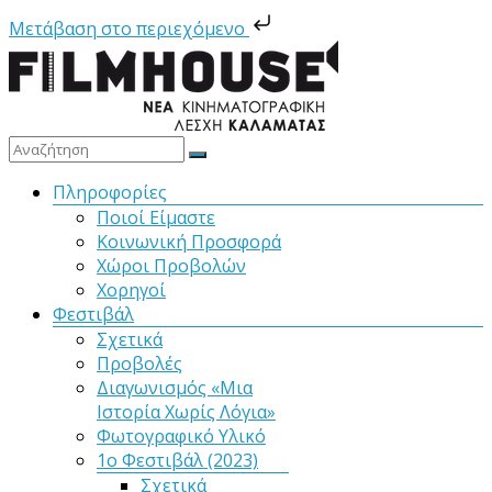
Μετάβαση στο περιεχόμενο
Μετάβαση
στο
περιεχόμενο
Filmhouse
Μενού
Πληροφορίες
Ποιοί Είμαστε
Νέα
Κοινωνική Προσφορά
Κινηματογραφική
Χώροι Προβολών
Λέσχη
Χορηγοί
Καλαμάτας
Φεστιβάλ
Σχετικά
Προβολές
Διαγωνισμός «Μια
Ιστορία Χωρίς Λόγια»
Φωτογραφικό Υλικό
1ο Φεστιβάλ (2023)
Σχετικά