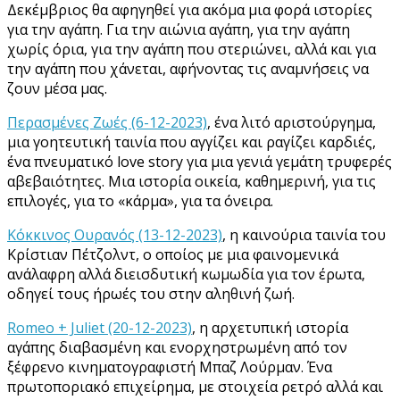
Δεκέμβριος θα αφηγηθεί για ακόμα μια φορά ιστορίες
για την αγάπη. Για την αιώνια αγάπη, για την αγάπη
χωρίς όρια, για την αγάπη που στεριώνει, αλλά και για
την αγάπη
που χάνεται, αφήνοντας τις αναμνήσεις να
ζουν μέσα μας.
Περασμένες Ζωές (6-12-2023)
, ένα λιτό αριστούργημα,
μια γοητευτική ταινία που αγγίζει και ραγίζει καρδιές,
ένα πνευματικό love story για μια γενιά γεμάτη τρυφερές
αβεβαιότητες. Μια ιστορία οικεία, καθημερινή, για τις
επιλογές, για το «κάρμα», για τα όνειρα.
Κόκκινος Ουρανός (13-12-2023)
, η καινούρια ταινία του
Κρίστιαν Πέτζολντ, ο οποίος με μια φαινομενικά
ανάλαφρη αλλά διεισδυτική κωμωδία για τον έρωτα,
οδηγεί τους ήρωές του στην αληθινή ζωή.
Romeo + Juliet (20-12-2023)
, η αρχετυπική ιστορία
αγάπης διαβασμένη και ενορχηστρωμένη από τον
ξέφρενο κινηματογραφιστή Μπαζ Λούρμαν. Ένα
πρωτοποριακό επιχείρημα, με στοιχεία ρετρό αλλά και