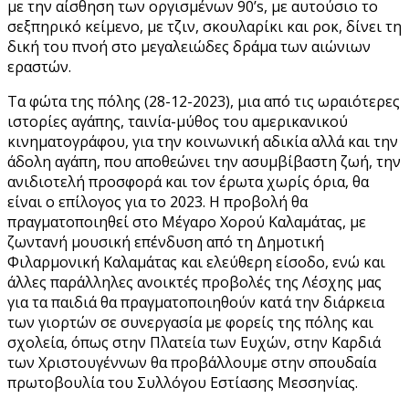
με την αίσθηση των οργισμένων 90’s, με αυτούσιο το
σεξπηρικό κείμενο, με τζιν, σκουλαρίκι και ροκ, δίνει τη
δική του πνοή στο μεγαλειώδες δράμα των αιώνιων
εραστών.
Τα φώτα της πόλης (28-12-2023), μια από τις ωραιότερες
ιστορίες αγάπης, ταινία-μύθος του αμερικανικού
κινηματογράφου, για την κοινωνική αδικία αλλά και την
άδολη αγάπη, που αποθεώνει την ασυμβίβαστη ζωή, την
ανιδιοτελή προσφορά και τον έρωτα χωρίς όρια, θα
είναι ο επίλογος για το 2023. Η προβολή θα
πραγματοποιηθεί στο Μέγαρο Χορού Καλαμάτας, με
ζωντανή μουσική επένδυση από τη Δημοτική
Φιλαρμονική Καλαμάτας και ελεύθερη είσοδο, ενώ και
άλλες παράλληλες ανοικτές προβολές της Λέσχης μας
για τα παιδιά θα πραγματοποιηθούν κατά την διάρκεια
των γιορτών σε συνεργασία με φορείς της πόλης και
σχολεία, όπως στην Πλατεία των Ευχών, στην Καρδιά
των Χριστουγέννων θα προβάλλουμε στην σπουδαία
πρωτοβουλία του Συλλόγου Εστίασης Μεσσηνίας.