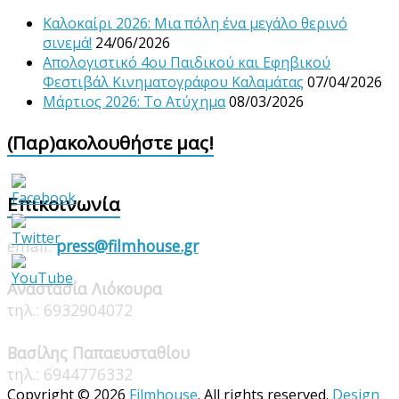
Καλοκαίρι 2026: Μια πόλη ένα μεγάλο θερινό
σινεμά!
24/06/2026
Απολογιστικό 4ου Παιδικού και Εφηβικού
Φεστιβάλ Κινηματογράφου Καλαμάτας
07/04/2026
Μάρτιος 2026: Το Ατύχημα
08/03/2026
(Παρ)ακολουθήστε μας!
Επικοινωνία
email:
press@filmhouse.gr
Αναστασία Λιόκουρα
τηλ.: 6932904072
Βασίλης Παπαευσταθίου
τηλ.: 6944776332
Copyright © 2026
Filmhouse
. All rights reserved.
Design