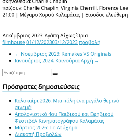
σκηνοθεσία: Charlie Chaplin
παίζουν: Charlie Chaplin, Virginia Cherrill, Florence Lee
21:00 | Μέγαρο Χορού Καλαμάτας | Είσοδος ελεύθερη
Share on Facebook
Tweet it
Δεκέμβριος 2023: Αγάπη Δίχως Όρια
filmhouse
01/12/2023
03/12/2023
προβολή
←
Νοέμβριος 2023: Remakes VS Originals
Ιανουάριος 2024: Καινούρια Αρχή
→
Πρόσφατες δημοσιεύσεις
Καλοκαίρι 2026: Μια πόλη ένα μεγάλο θερινό
σινεμά!
Απολογιστικό 4ου Παιδικού και Εφηβικού
Φεστιβάλ Κινηματογράφου Καλαμάτας
Μάρτιος 2026: Το Ατύχημα
Διακοπή Προβολών