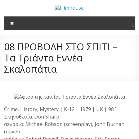
στο
Μετάβαση
περιεχόμενο
στο
Filmhouse
περιεχόμενο
Μενού
Νέα
Κινηματογραφική
08 ΠΡΟΒΟΛΗ ΣΤΟ ΣΠΙΤΙ –
Λέσχη
Καλαμάτας
Τα Τριάντα Εννέα
Σκαλοπάτια
Crime, History, Mystery | K-12 | 1979 | UK | 98΄
Σκηνοθεσία: Don Sharp
σενάριο: Michael Robson (screenplay), John Buchan
(novel)