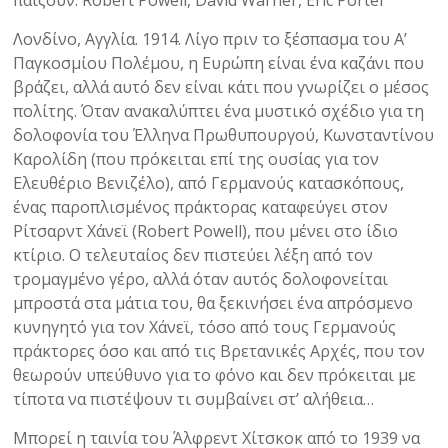
παίζουν: Robert Powell, David Warner, Eric Porter
Λονδίνο, Αγγλία. 1914. Λίγο πριν το ξέσπασμα του Α’
Παγκοσμίου Πολέμου, η Ευρώπη είναι ένα καζάνι που
βράζει, αλλά αυτό δεν είναι κάτι που γνωρίζει ο μέσος
πολίτης. Όταν ανακαλύπτει ένα μυστικό σχέδιο για τη
δολοφονία του Έλληνα Πρωθυπουργού, Κωνσταντίνου
Καρολίδη (που πρόκειται επί της ουσίας για τον
Ελευθέριο Βενιζέλο), από Γερμανούς κατασκόπους,
ένας παροπλισμένος πράκτορας καταφεύγει στον
Ρίτσαρντ Χάνεϊ (Robert Powell), που μένει στο ίδιο
κτίριο. Ο τελευταίος δεν πιστεύει λέξη από τον
τρομαγμένο γέρο, αλλά όταν αυτός δολοφονείται
μπροστά στα μάτια του, θα ξεκινήσει ένα απρόσμενο
κυνηγητό για τον Χάνεϊ, τόσο από τους Γερμανούς
πράκτορες όσο και από τις Βρετανικές Αρχές, που τον
θεωρούν υπεύθυνο για το φόνο και δεν πρόκειται με
τίποτα να πιστέψουν τι συμβαίνει στ’ αλήθεια…
Μπορεί η ταινία του Άλφρεντ Χίτσκοκ από το 1939 να