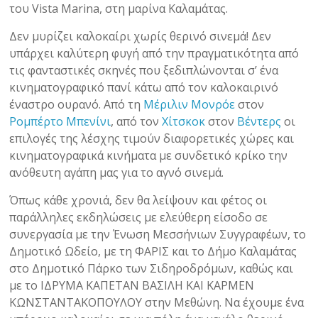
του Vista Marina, στη μαρίνα Καλαμάτας.
Δεν μυρίζει καλοκαίρι χωρίς θερινό σινεμά! Δεν
υπάρχει καλύτερη φυγή από την πραγματικότητα από
τις φανταστικές σκηνές που ξεδιπλώνονται σ’ ένα
κινηματογραφικό πανί κάτω από τον καλοκαιρινό
έναστρο ουρανό. Από τη
Μέριλιν Μονρόε
στον
Ρομπέρτο Μπενίνι
, από τον
Χίτσκοκ
στον
Βέντερς
οι
επιλογές της λέσχης τιμούν διαφορετικές χώρες και
κινηματογραφικά κινήματα με συνδετικό κρίκο την
ανόθευτη αγάπη μας για το αγνό σινεμά.
Όπως κάθε χρονιά, δεν θα λείψουν και φέτος οι
παράλληλες εκδηλώσεις με ελεύθερη είσοδο σε
συνεργασία με την Ένωση Μεσσήνιων Συγγραφέων, το
Δημοτικό Ωδείο, με τη ΦΑΡΙΣ και το Δήμο Καλαμάτας
στο Δημοτικό Πάρκο των Σιδηροδρόμων, καθώς και
με το ΙΔΡΥΜΑ ΚΑΠΕΤΑΝ ΒΑΣΙΛΗ ΚΑΙ ΚΑΡΜΕΝ
ΚΩΝΣΤΑΝΤΑΚΟΠΟΥΛΟΥ στην Μεθώνη. Να έχουμε ένα