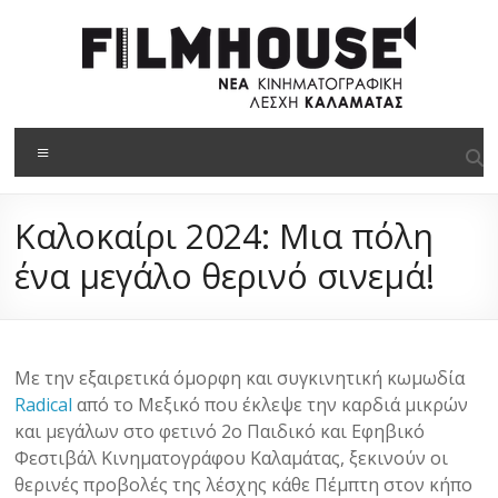
στο
Μετάβαση
περιεχόμενο
στο
περιεχόμενο
Filmhouse
Μενού
Νέα
Κινηματογραφική
Kαλοκαίρι 2024: Μια πόλη
Λέσχη
Καλαμάτας
ένα μεγάλο θερινό σινεμά!
Με την εξαιρετικά όμορφη και συγκινητική κωμωδία
Radical
από το Μεξικό που έκλεψε την καρδιά μικρών
και μεγάλων στο φετινό 2ο Παιδικό και Εφηβικό
Φεστιβάλ Κινηματογράφου Καλαμάτας, ξεκινούν οι
θερινές προβολές της λέσχης κάθε Πέμπτη στον κήπο